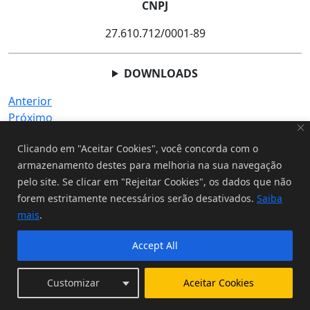
CNPJ
27.610.712/0001-89
DOWNLOADS
Anterior
Próximo
Toda comunicação através de rede mundial de computadores está sujeita a
interrupções ou atrasos, podendo impedir ou prejudicar o envio de ordens ou a
Clicando em "Aceitar Cookies", você concorda com o
recepção de informações atualizadas. A XP Investimentos, inscrita sob o CNPJ:
armazenamento destes para melhoria na sua navegação
02.332.886/0001­04, exime-se de responsabilidade por danos sofridos por seus
clientes, por força de falha de serviços disponibilizados por terceiros. A XP
pelo site. Se clicar em "Rejeitar Cookies", os dados que não
Investimentos CCTVM S/A é instituição autorizada a funcionar pelo Banco Central
forem estritamente necessários serão desativados.
Saiba
do Brasil.
mais
.
CVM
ANBIMA
Accept All
POLÍTICA DE PRIVACIDADE
POLÍTICA DE COOKIES
Customizar
Aceitar Cookies